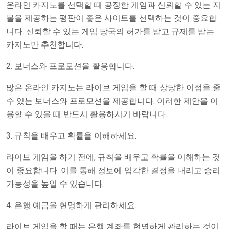
온라인 카지노를 선택할 때 공정한 게임과 신뢰할 수 있는 지
불을 제공하는 평판이 좋은 사이트를 선택하는 것이 중요합
니다. 신뢰할 수 있는 게임 당국의 허가를 받고 규제를 받는
카지노만 추천합니다.
2. 보너스와 프로모션을 활용합니다.
많은 온라인 카지노는 라이브 게임을 할 때 상당한 이점을 줄
수 있는 보너스와 프로모션을 제공합니다. 이러한 제안을 이
용할 수 있을 때 반드시 활용하시기 바랍니다.
3. 규칙을 배우고 확률을 이해하세요.
라이브 게임을 하기 전에, 규칙을 배우고 확률을 이해하는 것
이 중요합니다. 이를 통해 정보에 입각한 결정을 내리고 승리
가능성을 높일 수 있습니다.
4. 은행 예금을 현명하게 관리하세요.
라이브 게임을 할 때는 은행 계좌를 현명하게 관리하는 것이