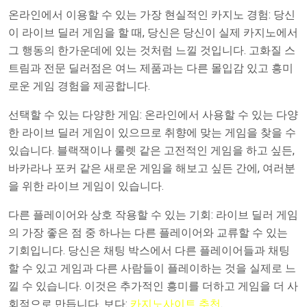
온라인에서 이용할 수 있는 가장 현실적인 카지노 경험: 당신
이 라이브 딜러 게임을 할 때, 당신은 당신이 실제 카지노에서
그 행동의 한가운데에 있는 것처럼 느낄 것입니다. 고화질 스
트림과 전문 딜러점은 여느 제품과는 다른 몰입감 있고 흥미
로운 게임 경험을 제공합니다.
선택할 수 있는 다양한 게임: 온라인에서 사용할 수 있는 다양
한 라이브 딜러 게임이 있으므로 취향에 맞는 게임을 찾을 수
있습니다. 블랙잭이나 룰렛 같은 고전적인 게임을 하고 싶든,
바카라나 포커 같은 새로운 게임을 해보고 싶든 간에, 여러분
을 위한 라이브 게임이 있습니다.
다른 플레이어와 상호 작용할 수 있는 기회: 라이브 딜러 게임
의 가장 좋은 점 중 하나는 다른 플레이어와 교류할 수 있는
기회입니다. 당신은 채팅 박스에서 다른 플레이어들과 채팅
할 수 있고 게임과 다른 사람들이 플레이하는 것을 실제로 느
낄 수 있습니다. 이것은 추가적인 흥미를 더하고 게임을 더 사
회적으로 만듭니다. 보다:
카지노사이트 추천
.