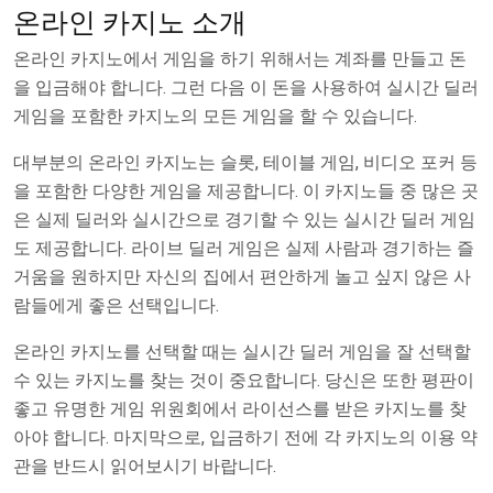
온라인 카지노 소개
온라인 카지노에서 게임을 하기 위해서는 계좌를 만들고 돈
을 입금해야 합니다. 그런 다음 이 돈을 사용하여 실시간 딜러
게임을 포함한 카지노의 모든 게임을 할 수 있습니다.
대부분의 온라인 카지노는 슬롯, 테이블 게임, 비디오 포커 등
을 포함한 다양한 게임을 제공합니다. 이 카지노들 중 많은 곳
은 실제 딜러와 실시간으로 경기할 수 있는 실시간 딜러 게임
도 제공합니다. 라이브 딜러 게임은 실제 사람과 경기하는 즐
거움을 원하지만 자신의 집에서 편안하게 놀고 싶지 않은 사
람들에게 좋은 선택입니다.
온라인 카지노를 선택할 때는 실시간 딜러 게임을 잘 선택할
수 있는 카지노를 찾는 것이 중요합니다. 당신은 또한 평판이
좋고 유명한 게임 위원회에서 라이선스를 받은 카지노를 찾
아야 합니다. 마지막으로, 입금하기 전에 각 카지노의 이용 약
관을 반드시 읽어보시기 바랍니다.