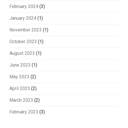
February 2024
(3)
January 2024
(1)
November 2023
(1)
October 2023
(1)
August 2023
(1)
June 2023
(1)
May 2023
(2)
April 2023
(2)
March 2023
(2)
February 2023
(3)