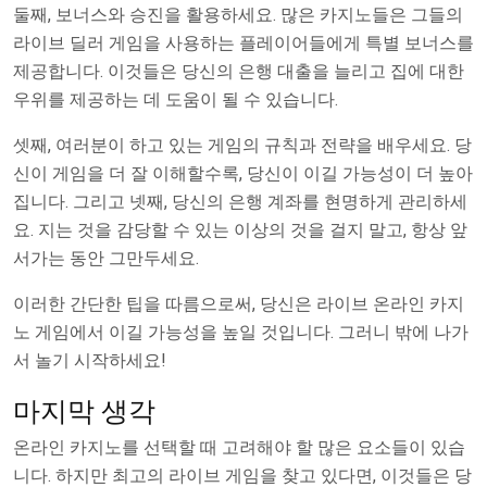
둘째, 보너스와 승진을 활용하세요. 많은 카지노들은 그들의
라이브 딜러 게임을 사용하는 플레이어들에게 특별 보너스를
제공합니다. 이것들은 당신의 은행 대출을 늘리고 집에 대한
우위를 제공하는 데 도움이 될 수 있습니다.
셋째, 여러분이 하고 있는 게임의 규칙과 전략을 배우세요. 당
신이 게임을 더 잘 이해할수록, 당신이 이길 가능성이 더 높아
집니다. 그리고 넷째, 당신의 은행 계좌를 현명하게 관리하세
요. 지는 것을 감당할 수 있는 이상의 것을 걸지 말고, 항상 앞
서가는 동안 그만두세요.
이러한 간단한 팁을 따름으로써, 당신은 라이브 온라인 카지
노 게임에서 이길 가능성을 높일 것입니다. 그러니 밖에 나가
서 놀기 시작하세요!
마지막 생각
온라인 카지노를 선택할 때 고려해야 할 많은 요소들이 있습
니다. 하지만 최고의 라이브 게임을 찾고 있다면, 이것들은 당