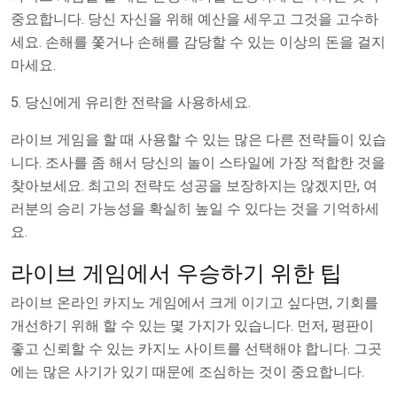
중요합니다. 당신 자신을 위해 예산을 세우고 그것을 고수하
세요. 손해를 쫓거나 손해를 감당할 수 있는 이상의 돈을 걸지
마세요.
5. 당신에게 유리한 전략을 사용하세요.
라이브 게임을 할 때 사용할 수 있는 많은 다른 전략들이 있습
니다. 조사를 좀 해서 당신의 놀이 스타일에 가장 적합한 것을
찾아보세요. 최고의 전략도 성공을 보장하지는 않겠지만, 여
러분의 승리 가능성을 확실히 높일 수 있다는 것을 기억하세
요.
라이브 게임에서 우승하기 위한 팁
라이브 온라인 카지노 게임에서 크게 이기고 싶다면, 기회를
개선하기 위해 할 수 있는 몇 가지가 있습니다. 먼저, 평판이
좋고 신뢰할 수 있는 카지노 사이트를 선택해야 합니다. 그곳
에는 많은 사기가 있기 때문에 조심하는 것이 중요합니다.