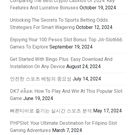
Comparing The Best Crypto Casinos Of 2024: Key
Features And Lucrative Bonuses
October 19, 2024
Unlocking The Secrets To Sports Betting Odds:
Strategies For Smart Wagering
October 12, 2024
Enjoying Your 100 Pesos Slot Bonus: Top Jili-Slot666
Games To Explore
September 19, 2024
Get Started With Bingo Plus: Easy Download And
Installation On Any Device
August 24, 2024
안전한 스포츠 베팅의 중요성
July 14, 2024
DK7 สล็อต: How To Play And Win At This Popular Slot
Game
June 19, 2024
빠른티비로 즐기는 실시간 스포츠 분석
May 17, 2024
PHPSlot: Your Ultimate Destination for Filipino Slot
Gaming Adventures
March 7, 2024